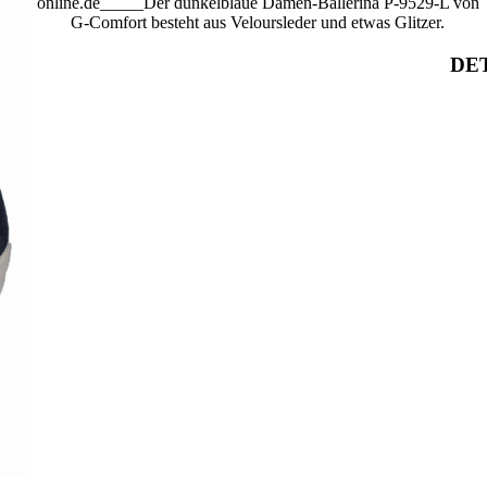
online.de_____Der dunkelblaue Damen-Ballerina P-9529-L von
G-Comfort besteht aus Veloursleder und etwas Glitzer.
DET