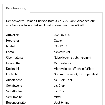
Beschreibung
Der schwarze Damen-Chelsea-Boot 33.712.37 von Gabor besteht
aus Nubukleder und hat ein komfortables Wechselfußbett.
Artikel-Nr.
262 002 092
Hersteller
Gabor
Modell
33.712.37
Farbe
schwarz uni
Obermaterial
Nubukleder, Stretch-Gummi
Innenfutter
Microvelours
Decksohle
Microvelours, Wechselfußbett
Laufsohle
Gummi, angeraut, leicht profiliert
Absatzhöhe
ca. 5 cm, Keil
Schaftweite
ca. 9 cm
Schafthöhe
ca. 13 cm
Schuhweite
mittel
Besonderheiten
Best Fitting