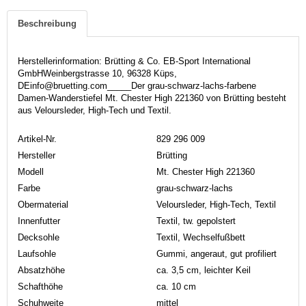
Beschreibung
Herstellerinformation: Brütting & Co. EB-Sport International
GmbHWeinbergstrasse 10, 96328 Küps,
DEinfo@bruetting.com_____Der grau-schwarz-lachs-farbene
Damen-Wanderstiefel Mt. Chester High 221360 von Brütting besteht
aus Veloursleder, High-Tech und Textil.
Artikel-Nr.
829 296 009
Hersteller
Brütting
Modell
Mt. Chester High 221360
Farbe
grau-schwarz-lachs
Obermaterial
Veloursleder, High-Tech, Textil
Innenfutter
Textil, tw. gepolstert
Decksohle
Textil, Wechselfußbett
Laufsohle
Gummi, angeraut, gut profiliert
Absatzhöhe
ca. 3,5 cm, leichter Keil
Schafthöhe
ca. 10 cm
Schuhweite
mittel