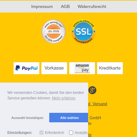
Impressum
AGB
Widerrufsrecht
Wir verwenden Cookies, damit Sie den besten
Service genießen können.
Mehr erfahren
*
Alle Preise inkl. MwSt. evtl. zzgl. Versand
Lieferbedingungen
Copyright 2026 by Gebr. Röhl GmbH
Auswahl bestätigen
Alle wählen
Mobile Shop by Shopgate
Einstellungen:
Erforderlich
Analytics
Zur klassischen Webseite