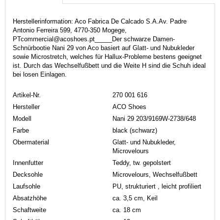
Herstellerinformation: Aco Fabrica De Calcado S.A.Av. Padre
Antonio Ferreira 599, 4770-350 Mogege,
PTcommercial@acoshoes.pt_____Der schwarze Damen-
Schnürbootie Nani 29 von Aco basiert auf Glatt- und Nubukleder
sowie Microstretch, welches für Hallux-Probleme bestens geeignet
ist. Durch das Wechselfußbett und die Weite H sind die Schuh ideal
bei losen Einlagen.
Artikel-Nr.
270 001 616
Hersteller
ACO Shoes
Modell
Nani 29 203/9169W-2738/648
Farbe
black (schwarz)
Obermaterial
Glatt- und Nubukleder,
Microvelours
Innenfutter
Teddy, tw. gepolstert
Decksohle
Microvelours, Wechselfußbett
Laufsohle
PU, strukturiert , leicht profiliert
Absatzhöhe
ca. 3,5 cm, Keil
Schaftweite
ca. 18 cm