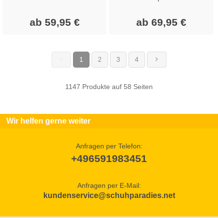
ab 59,95 €
ab 69,95 €
1
2
3
4
(current)
1147 Produkte auf 58 Seiten
Wir helfen gerne weiter
Anfragen per Telefon:
+496591983451
Anfragen per E-Mail:
kundenservice@schuhparadies.net