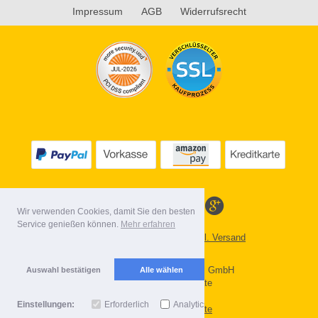
Impressum
AGB
Widerrufsrecht
Wir verwenden Cookies, damit Sie den besten
Service genießen können.
Mehr erfahren
Alle Preise inkl. MwSt. evtl. zzgl. Versand
Lieferbedingungen
Copyright 2026 by Gebr. Röhl GmbH
Auswahl bestätigen
Alle wählen
Mobile Shop by Shopgate
Einstellungen:
Erforderlich
Analytics
Zur klassischen Webseite