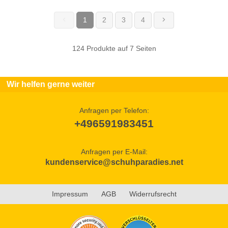
1
2
3
4
(current)
124 Produkte auf 7 Seiten
Wir helfen gerne weiter
Anfragen per Telefon:
+496591983451
Anfragen per E-Mail:
kundenservice@schuhparadies.net
Impressum
AGB
Widerrufsrecht