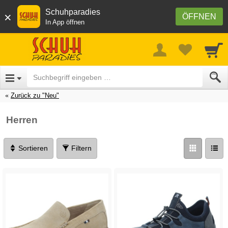
Schuhparadies
×
ÖFFNEN
In App öffnen
Zurück zu "Neu"
Herren
Sortieren
Filtern