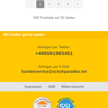
1
2
3
4
(current)
590 Produkte auf 30 Seiten
Wir helfen gerne weiter
Anfragen per Telefon:
+496591983451
Anfragen per E-Mail:
kundenservice@schuhparadies.net
Impressum
AGB
Widerrufsrecht