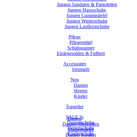
Jungen Sandalen & Pantoletten
Jungen Hausschuhe
Jungen Gummistiefel
Jungen Winterschuhe
Jungen Lauflernschuhe
Pflege
Pflegemittel
Schuhspanner
Einlegesohlen & Fußbett
Accessoires
Strümpfe
Neu
Damen
Herren
Kinder
Topseller
SALE %
Damen
Damenschuhe
Damen Stiefeletten
Herrenschuhe
Damenstiefel
Kinderschuhe
Damen Sneaker