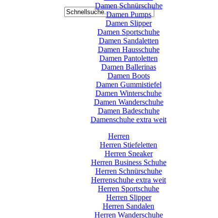
Damen Schnürschuhe
Damen Pumps
Damen Slipper
Damen Sportschuhe
Damen Sandaletten
Damen Hausschuhe
Damen Pantoletten
Damen Ballerinas
Damen Boots
Damen Gummistiefel
Damen Winterschuhe
Damen Wanderschuhe
Damen Badeschuhe
Damenschuhe extra weit
Herren
Herren Stiefeletten
Herren Sneaker
Herren Business Schuhe
Herren Schnürschuhe
Herrenschuhe extra weit
Herren Sportschuhe
Herren Slipper
Herren Sandalen
Herren Wanderschuhe