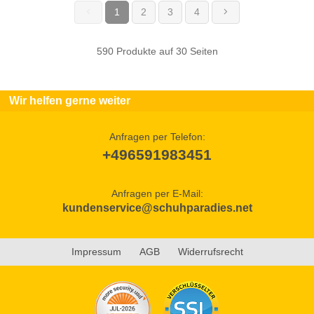
1
2
3
4
(current)
590 Produkte auf 30 Seiten
Wir helfen gerne weiter
Anfragen per Telefon:
+496591983451
Anfragen per E-Mail:
kundenservice@schuhparadies.net
Impressum
AGB
Widerrufsrecht