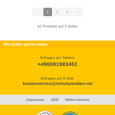
1
2
3
(current)
42 Produkte auf 3 Seiten
Wir helfen gerne weiter
Anfragen per Telefon:
+496591983451
Anfragen per E-Mail:
kundenservice@schuhparadies.net
Impressum
AGB
Widerrufsrecht