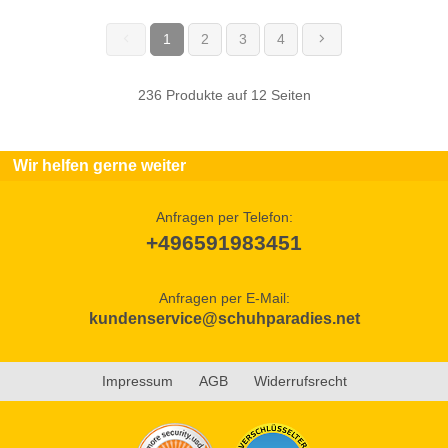
1
2
3
4
(current)
236 Produkte auf 12 Seiten
Wir helfen gerne weiter
Anfragen per Telefon:
+496591983451
Anfragen per E-Mail:
kundenservice@schuhparadies.net
Impressum
AGB
Widerrufsrecht