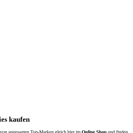
es kaufen
n von angesagten Top-Marken gleich hier im
Online Shop
und finden