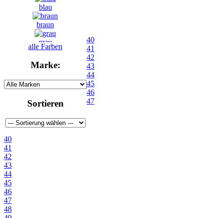
blau
braun
40
grau
alle Farben
41
42
grün
Marke:
43
44
schwarz
45
46
47
Sortieren
40
41
42
43
44
45
46
47
48
49