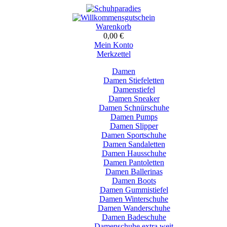
Warenkorb
0,00 €
Mein Konto
Merkzettel
Damen
Damen Stiefeletten
Damenstiefel
Damen Sneaker
Damen Schnürschuhe
Damen Pumps
Damen Slipper
Damen Sportschuhe
Damen Sandaletten
Damen Hausschuhe
Damen Pantoletten
Damen Ballerinas
Damen Boots
Damen Gummistiefel
Damen Winterschuhe
Damen Wanderschuhe
Damen Badeschuhe
Damenschuhe extra weit