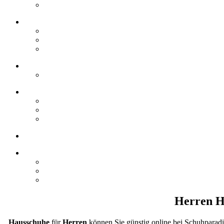
Herren H
Hausschuhe
für
Herren
können Sie günstig online bei Schuhparadi