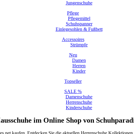
Jungenschuhe
Pflege
Pflegemittel
Schuhspanner
Einlegesohlen & Fußbett
Accessoires
Strümpfe
Neu
Damen
Herren
Kinder
Topseller
SALE %
Damenschuhe
Herrenschuhe
Kinderschuhe
ausschuhe im Online Shop von Schuhparadi
es.net kaufen. Entdecken Sie die aktuellen Herrenschuhe Kollektione