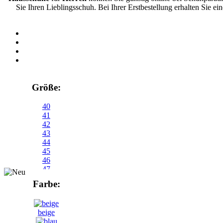
Sie Ihren Lieblingsschuh. Bei Ihrer Erstbestellung erhalten Sie e
Größe:
40
41
42
43
44
45
46
47
48
Farbe:
49
50
beige