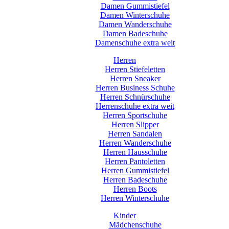
Damen Gummistiefel
Damen Winterschuhe
Damen Wanderschuhe
Damen Badeschuhe
Damenschuhe extra weit
Herren
Herren Stiefeletten
Herren Sneaker
Herren Business Schuhe
Herren Schnürschuhe
Herrenschuhe extra weit
Herren Sportschuhe
Herren Slipper
Herren Sandalen
Herren Wanderschuhe
Herren Hausschuhe
Herren Pantoletten
Herren Gummistiefel
Herren Badeschuhe
Herren Boots
Herren Winterschuhe
Kinder
Mädchenschuhe