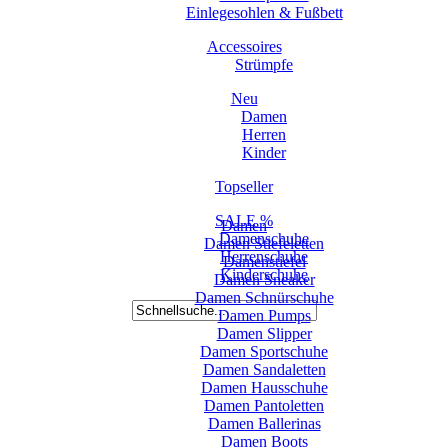
Einlegesohlen & Fußbett
Accessoires
Strümpfe
Neu
Damen
Herren
Kinder
Topseller
SALE %
Damen
Damenschuhe
Damen Stiefeletten
Herrenschuhe
Damenstiefel
Kinderschuhe
Damen Sneaker
Damen Schnürschuhe
Damen Pumps
Damen Slipper
Damen Sportschuhe
Damen Sandaletten
Damen Hausschuhe
Damen Pantoletten
Damen Ballerinas
Damen Boots