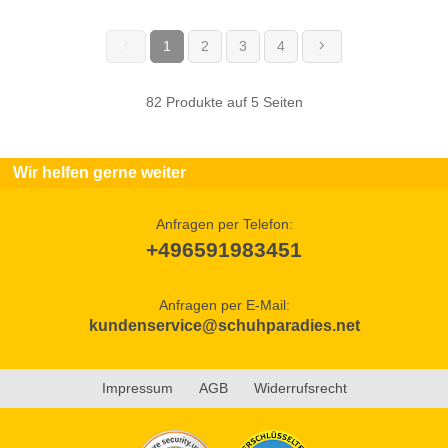
1
2
3
4
(current)
82 Produkte auf 5 Seiten
Wir helfen gerne weiter
Anfragen per Telefon:
+496591983451
Anfragen per E-Mail:
kundenservice@schuhparadies.net
Impressum
AGB
Widerrufsrecht