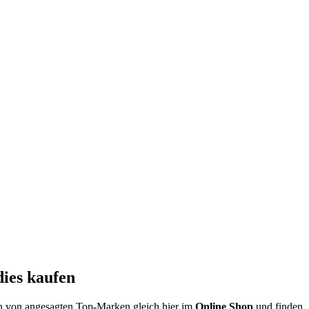
ies kaufen
en von angesagten Top-Marken gleich hier im
Online Shop
und finden