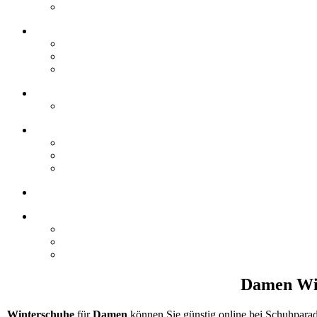
Damen Win
Winterschuhe
für
Damen
können Sie günstig online bei Schuhparad