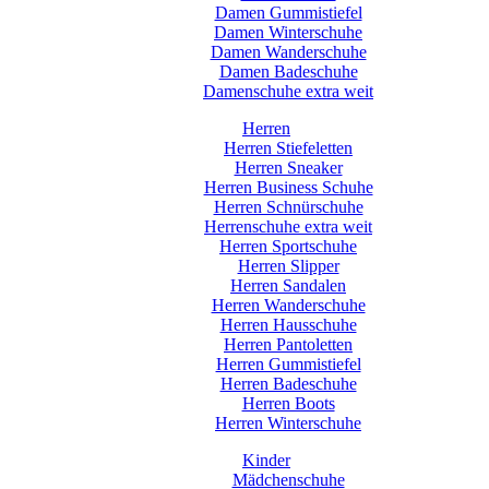
Damen Gummistiefel
Damen Winterschuhe
Damen Wanderschuhe
Damen Badeschuhe
Damenschuhe extra weit
Herren
Herren Stiefeletten
Herren Sneaker
Herren Business Schuhe
Herren Schnürschuhe
Herrenschuhe extra weit
Herren Sportschuhe
Herren Slipper
Herren Sandalen
Herren Wanderschuhe
Herren Hausschuhe
Herren Pantoletten
Herren Gummistiefel
Herren Badeschuhe
Herren Boots
Herren Winterschuhe
Kinder
Mädchenschuhe