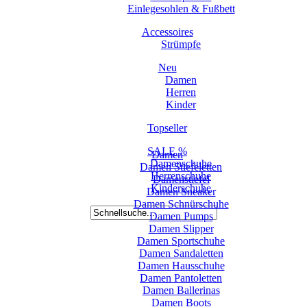
Einlegesohlen & Fußbett
Accessoires
Strümpfe
Neu
Damen
Herren
Kinder
Topseller
SALE %
Damen
Damenschuhe
Damen Stiefeletten
Herrenschuhe
Damenstiefel
Kinderschuhe
Damen Sneaker
Damen Schnürschuhe
Damen Pumps
Damen Slipper
Damen Sportschuhe
Damen Sandaletten
Damen Hausschuhe
Damen Pantoletten
Damen Ballerinas
Damen Boots