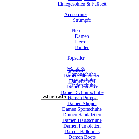
Einlegesohlen & Fußbett
Accessoires
Strümpfe
Neu
Damen
Herren
Kinder
Topseller
SALE %
Damen
Damenschuhe
Damen Stiefeletten
Herrenschuhe
Damenstiefel
Kinderschuhe
Damen Sneaker
Damen Schnürschuhe
Damen Pumps
Damen Slipper
Damen Sportschuhe
Damen Sandaletten
Damen Hausschuhe
Damen Pantoletten
Damen Ballerinas
Damen Boots