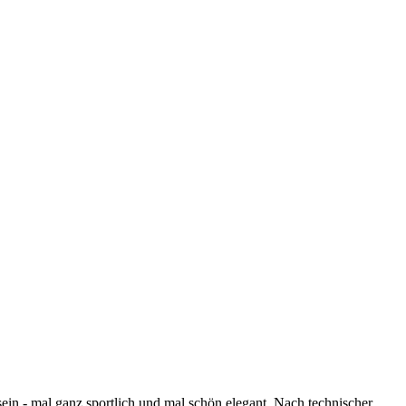
tsein - mal ganz sportlich und mal schön elegant. Nach technischer