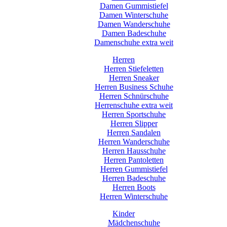
Damen Gummistiefel
Damen Winterschuhe
Damen Wanderschuhe
Damen Badeschuhe
Damenschuhe extra weit
Herren
Herren Stiefeletten
Herren Sneaker
Herren Business Schuhe
Herren Schnürschuhe
Herrenschuhe extra weit
Herren Sportschuhe
Herren Slipper
Herren Sandalen
Herren Wanderschuhe
Herren Hausschuhe
Herren Pantoletten
Herren Gummistiefel
Herren Badeschuhe
Herren Boots
Herren Winterschuhe
Kinder
Mädchenschuhe