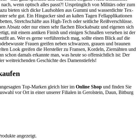
nach, wenn optisch alles passt?! Ursprünglich von Militärs oder zum
 Dazu bieten sich dicke Laufsohlen aus Gummi und wasserdichte Tex-
inter sehr gut. Ein Hingucker sind an kalten Tagen Fellapplikationen
ten, Stretchschäfte aus High-Tech oder seitliche Reißverschlüsse.
inen Absatz oder nur einen sehr flachen Blockabsatz und eigenen sich
tigt, mit einem antiken Finish und einigen Schnallen versehen ist der
fit an. Wer es gerne verführerisch mag, sollte einen Blick auf die
modebewusste Frauen greifen neben schwarzen, grauen und braunen
elten Look greifen die Hersteller zu Fransen, Kordeln, Ziernähten und
n schon damals erkannte man, was heute so offensichtlich ist: Der
der weitreichenden Geschichte des Damenstiefels!
kaufen
 angesagten Top-Marken gleich hier im
Online Shop
und finden Sie
swahl vor Ort in einer unserer Filialen in Gerolstein, Daun, Bitburg
Produkte angezeigt.