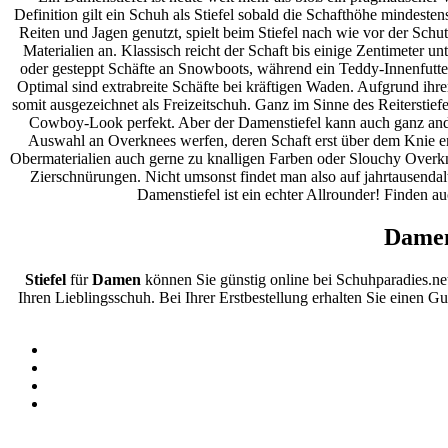
Definition gilt ein Schuh als Stiefel sobald die Schafthöhe mindes
Reiten und Jagen genutzt, spielt beim Stiefel nach wie vor der Sc
Materialien an. Klassisch reicht der Schaft bis einige Zentimeter u
oder gesteppt Schäfte an Snowboots, während ein Teddy-Innenfutte
Optimal sind extrabreite Schäfte bei kräftigen Waden. Aufgrund ihre
somit ausgezeichnet als Freizeitschuh. Ganz im Sinne des Reiterstief
Cowboy-Look perfekt. Aber der Damenstiefel kann auch ganz anders:
Auswahl an Overknees werfen, deren Schaft erst über dem Knie e
Obermaterialien auch gerne zu knalligen Farben oder Slouchy Overknee
Zierschnürungen. Nicht umsonst findet man also auf jahrtausendal
Damenstiefel ist ein echter Allrounder! Finden 
Damen
Stiefel
für
Damen
können Sie günstig online bei Schuhparadies.n
Ihren Lieblingsschuh. Bei Ihrer Erstbestellung erhalten Sie einen G