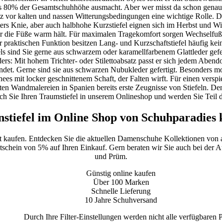
tens 80% der Gesamtschuhhöhe ausmacht. Aber wer misst da schon genau 
hutz vor kalten und nassen Witterungsbedingungen eine wichtige Rolle.
nters Knie, aber auch halbhohe Kurzstiefel eignen sich im Herbst und W
r die Füße warm hält. Für maximalen Tragekomfort sorgen Wechselfußbet
r praktischen Funktion besitzen Lang- und Kurzschaftstiefel häufig ke
els sind Sie gerne aus schwarzem oder karamellfarbenem Glattleder gefer
 Mit hohem Trichter- oder Stilettoabsatz passt er sich jedem Abendout
ndet. Gerne sind sie aus schwarzen Nubukleder gefertigt. Besonders 
s mit locker geschnittenem Schaft, der Falten wirft. Für einen verspi
ten Wandmalereien in Spanien bereits erste Zeugnisse von Stiefeln. Den
auch Sie Ihren Traumstiefel in unserem Onlineshop und werden Sie Teil 
stiefel im Online Shop von Schuhparadies 
et kaufen. Entdecken Sie die aktuellen Damenschuhe Kollektionen von
utschein von 5% auf Ihren Einkauf. Gern beraten wir Sie auch bei der Au
und Prüm.
Günstig online kaufen
Über 100 Marken
Schnelle Lieferung
10 Jahre Schuhversand
Durch Ihre Filter-Einstellungen werden nicht alle verfügbaren 