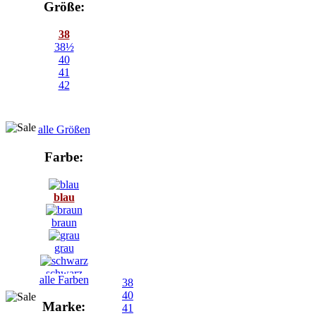
Größe:
38
38½
40
41
42
alle Größen
Farbe:
blau
braun
grau
schwarz
alle Farben
38
40
Marke:
41