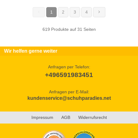
1
2
3
4
(current)
619 Produkte auf 31 Seiten
Wir helfen gerne weiter
Anfragen per Telefon:
+496591983451
Anfragen per E-Mail:
kundenservice@schuhparadies.net
Impressum
AGB
Widerrufsrecht