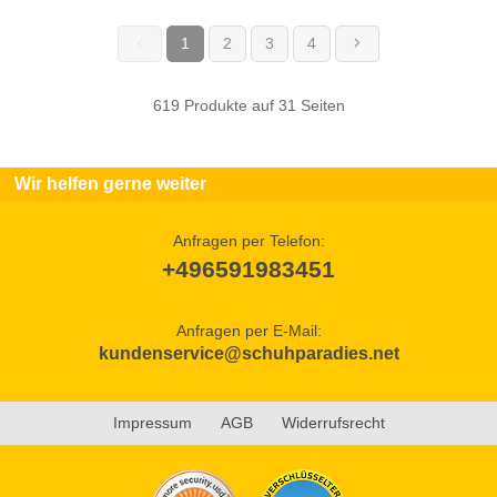
1
2
3
4
(current)
619 Produkte auf 31 Seiten
Wir helfen gerne weiter
Anfragen per Telefon:
+496591983451
Anfragen per E-Mail:
kundenservice@schuhparadies.net
Impressum
AGB
Widerrufsrecht