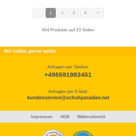
1
2
3
4
(current)
454 Produkte auf 23 Seiten
Wir helfen gerne weiter
Anfragen per Telefon:
+496591983451
Anfragen per E-Mail:
kundenservice@schuhparadies.net
Impressum
AGB
Widerrufsrecht