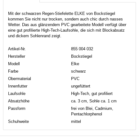
Mit der schwarzen Regen-Stiefelette ELKE von Bockstiegel
kommen Sie nicht nur trocken, sondern auch chic durch nasses
Wetter. Das aus glänzendem PVC gearbeitete Modell verfügt über
eine gut profilierte High-Tech-Laufsohle, die sich mit Blockabsatz
und dickem Sohlenrand zeigt.
Artikel-Nr.
855 004 032
Hersteller
Bockstiegel
Modell
Elke
Farbe
schwarz
Obermaterial
PVC
Innenfutter
ungefüttert
Laufsohle
High-Tech, gut profiliert
Absatzhöhe
ca. 3 cm, Sohle ca. 1 cm
Passform
frei von Blei, Cadmium,
Pentachlorphenol
Schuhweite
mittel