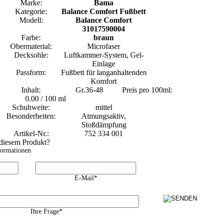
Marke:
Bama
Kategorie:
Balance Comfort Fußbett
Modell:
Balance Comfort
31017590004
Farbe:
braun
Obermaterial:
Microfaser
Decksohle:
Luftkammer-System, Gel-
Einlage
Passform:
Fußbett für langanhaltenden
Komfort
Inhalt:
Gr.36-48
Preis pro 100ml:
0.00 / 100 ml
Schuhweite:
mittel
Besonderheiten:
Atmungsaktiv,
Stoßdämpfung
Artikel-Nr.:
752 334 001
 diesem Produkt?
formationen
E-Mail*
Ihre Frage*