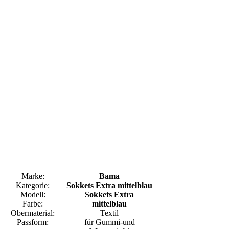
Marke:
Bama
Kategorie:
Sokkets Extra mittelblau
Modell:
Sokkets Extra
Farbe:
mittelblau
Obermaterial:
Textil
Passform:
für Gummi-und