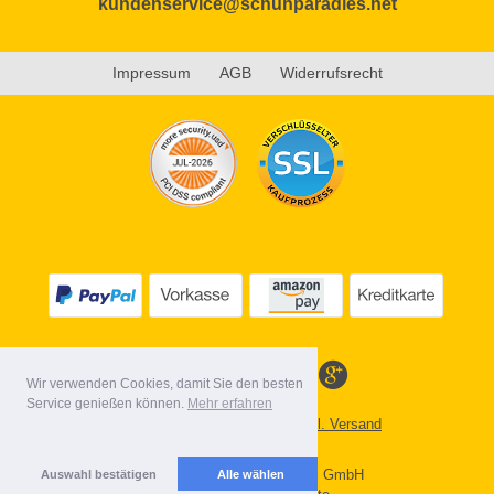
kundenservice@schuhparadies.net
Impressum
AGB
Widerrufsrecht
Wir verwenden Cookies, damit Sie den besten
Service genießen können.
Mehr erfahren
Alle Preise inkl. MwSt. evtl. zzgl. Versand
Lieferbedingungen
Copyright 2026 by Gebr. Röhl GmbH
Auswahl bestätigen
Alle wählen