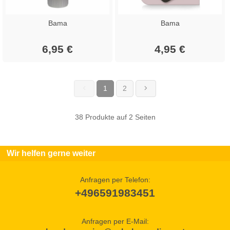
Bama
Bama
6,95 €
4,95 €
1
2
(current)
38 Produkte auf 2 Seiten
Wir helfen gerne weiter
Anfragen per Telefon:
+496591983451
Anfragen per E-Mail: