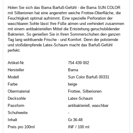
Holen Sie sich das Bama Barfuß-Gefühl - die Bama SUN COLOR
mit Silberionen hat eine angenehm weiche Frottee-Oberfläche, die
Feuchtigkeit optimal aufnimmt. Eine spezielle Perforation der
waschbaren Sohle lässt Ihre Füße atmen und verhindert zusammen
mit einem antibakteriellen Mittel die Entstehung geruchsbildender
Bakterien. So genießen Sie in Ihren Sommerschuhen den ganzen
Tag lang wohltuende Frische - und Komfort. Denn der polsternde
und stoßdämpfende Latex-Schaum macht das Barfuß-Gefühl
perfekt.
Artikel-Nr.
754 439 002
Hersteller
Bama
Modell
Sun Color Barfuß 00331
Farbe
beige
Obermaterial
Frottee, Silberionen
Decksohle
Latex-Schaum
Passform
antibakteriell, waschbar
Schuhweite
-
Inhalt
Gr.36-48
Preis pro 100ml
INF / 100 ml