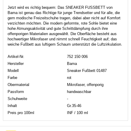
Jetzt wird es richtig bequem: Das SNEAKER FUSSBETT von
Bama ist genau das Richtige für junge Trendsetter und für alle, die
gern modische Freizeitschuhe tragen, dabei aber nicht auf Komfort
verzichten möchten. Die modern geformte, rote Sohle bietet eine
hohe Atmungsaktivität und gute Schrittdämpfung durch ihre
offenporigen Materialien ausgewählt. Die Oberfläche besteht aus
hochwertiger Mikrofaser und nimmt schnell Feuchtigkeit auf; das
weiche Fußbett aus luftigem Schaum unterstützt die Luftzirkulation.
Artikel-Nr.
752 150 006
Hersteller
Bama
Modell
Sneaker Fußbett 01487
Farbe
rot
Obermaterial
Mikrofaser, offenporig
Passform
handwaschbar
Schuhweite
-
Inhalt
Gr.35-46
Preis pro 100ml
INF / 100 ml