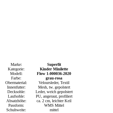
Marke:
Superfit
Kategorie:
Kinder Minilette
Modell:
Flow 1-000036-2020
Farbe:
grau-rosa
Obermaterial:
Veloursleder, Textil
Innenfutter:
Mesh, tw. gepolstert
Decksohle:
Leder, weich gepolstert
Laufsohle:
PU, angeraut, profiliert
Absatzhöhe:
ca. 2 cm, leichter Keil
Passform:
WMS Mittel
Schuhweite:
mittel