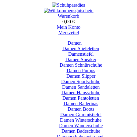
Warenkorb
0,00 €
Mein Konto
Merkzettel
Damen
Damen Stiefeletten
Damenstiefel
Damen Sneaker
Damen Schnürschuhe
Damen Pumps
Damen Slipper
Damen Sportschuhe
Damen Sandaletten
Damen Hausschuhe
Damen Pantoletten
Damen Ballerinas
Damen Boots
Damen Gummistiefel
Damen Winterschuhe
Damen Wanderschuhe
Damen Badeschuhe
Damenschuhe extra weit