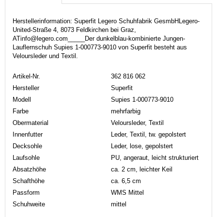
Herstellerinformation: Superfit Legero Schuhfabrik GesmbHLegero-
United-Straße 4, 8073 Feldkirchen bei Graz,
ATinfo@legero.com_____Der dunkelblau-kombinierte Jungen-
Lauflernschuh Supies 1-000773-9010 von Superfit besteht aus
Veloursleder und Textil.
Artikel-Nr.
362 816 062
Hersteller
Superfit
Modell
Supies 1-000773-9010
Farbe
mehrfarbig
Obermaterial
Veloursleder, Textil
Innenfutter
Leder, Textil, tw. gepolstert
Decksohle
Leder, lose, gepolstert
Laufsohle
PU, angeraut, leicht strukturiert
Absatzhöhe
ca. 2 cm, leichter Keil
Schafthöhe
ca. 6,5 cm
Passform
WMS Mittel
Schuhweite
mittel