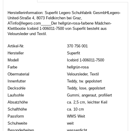
Herstellerinformation: Superfit Legero Schuhfabrik GesmbHLegero-
United-Straße 4, 8073 Feldkirchen bei Graz,
ATinfo@legero.com_____Der hellgrün-rosa-farbene Mädchen-
Klettbootie Icebird 1-006011-7500 von Superfit besteht aus
Veloursleder und Textil.
Artikel-Nr.
370 756 001
Hersteller
Superfit
Modell
Icebird 1-006011-7500
Farbe
hellgrün-rosa
Obermaterial
Veloursleder, Textil
Innenfutter
Teddy, tw. gepolstert
Decksohle
Teddy, lose, gepolstert
Laufsohle
Gummi, angeraut, profiliert
Absatzhöhe
ca. 2,5 cm, leichter Keil
Schafthöhe
ca. 10 cm
Passform
WMS Weit
Schuhweite
weit
Besonderheiten
wasserdicht