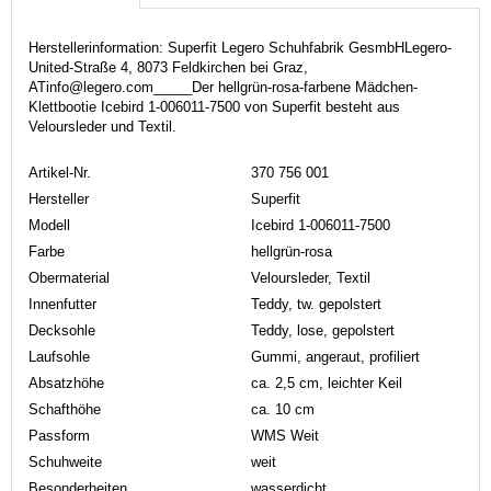
Herstellerinformation: Superfit Legero Schuhfabrik GesmbHLegero-
United-Straße 4, 8073 Feldkirchen bei Graz,
ATinfo@legero.com_____Der hellgrün-rosa-farbene Mädchen-
Klettbootie Icebird 1-006011-7500 von Superfit besteht aus
Veloursleder und Textil.
Artikel-Nr.
370 756 001
Hersteller
Superfit
Modell
Icebird 1-006011-7500
Farbe
hellgrün-rosa
Obermaterial
Veloursleder, Textil
Innenfutter
Teddy, tw. gepolstert
Decksohle
Teddy, lose, gepolstert
Laufsohle
Gummi, angeraut, profiliert
Absatzhöhe
ca. 2,5 cm, leichter Keil
Schafthöhe
ca. 10 cm
Passform
WMS Weit
Schuhweite
weit
Besonderheiten
wasserdicht