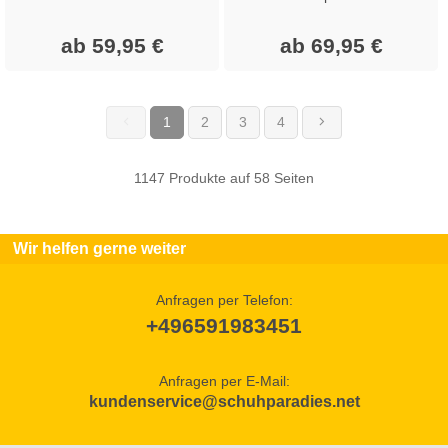
ab 59,95 €
ab 69,95 €
1
2
3
4
(current)
1147 Produkte auf 58 Seiten
Wir helfen gerne weiter
Anfragen per Telefon:
+496591983451
Anfragen per E-Mail:
kundenservice@schuhparadies.net