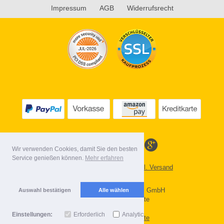
Impressum
AGB
Widerrufsrecht
Wir verwenden Cookies, damit Sie den besten
Service genießen können.
Mehr erfahren
Alle Preise inkl. MwSt. evtl. zzgl. Versand
Lieferbedingungen
Copyright 2026 by Gebr. Röhl GmbH
Auswahl bestätigen
Alle wählen
Mobile Shop by Shopgate
Einstellungen:
Erforderlich
Analytics
Zur klassischen Webseite