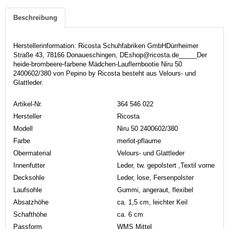
Beschreibung
Herstellerinformation: Ricosta Schuhfabriken GmbHDürrheimer
Straße 43, 78166 Donaueschingen, DEshop@ricosta.de_____Der
heide-brombeere-farbene Mädchen-Lauflernbootie Niru 50
2400602/380 von Pepino by Ricosta besteht aus Velours- und
Glattleder.
Artikel-Nr.
364 546 022
Hersteller
Ricosta
Modell
Niru 50 2400602/380
Farbe
merlot-pflaume
Obermaterial
Velours- und Glattleder
Innenfutter
Leder, tw. gepolstert ,Textil vorne
Decksohle
Leder, lose, Fersenpolster
Laufsohle
Gummi, angeraut, flexibel
Absatzhöhe
ca. 1,5 cm, leichter Keil
Schafthöhe
ca. 6 cm
Passform
WMS Mittel