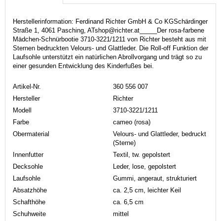
Herstellerinformation: Ferdinand Richter GmbH & Co KGSchärdinger
Straße 1, 4061 Pasching, ATshop@richter.at_____Der rosa-farbene
Mädchen-Schnürbootie 3710-3221/1211 von Richter besteht aus mit
Sternen bedruckten Velours- und Glattleder. Die Roll-off Funktion der
Laufsohle unterstützt ein natürlichen Abrollvorgang und trägt so zu
einer gesunden Entwicklung des Kinderfußes bei.
Artikel-Nr.
360 556 007
Hersteller
Richter
Modell
3710-3221/1211
Farbe
cameo (rosa)
Obermaterial
Velours- und Glattleder, bedruckt
(Sterne)
Innenfutter
Textil, tw. gepolstert
Decksohle
Leder, lose, gepolstert
Laufsohle
Gummi, angeraut, strukturiert
Absatzhöhe
ca. 2,5 cm, leichter Keil
Schafthöhe
ca. 6,5 cm
Schuhweite
mittel