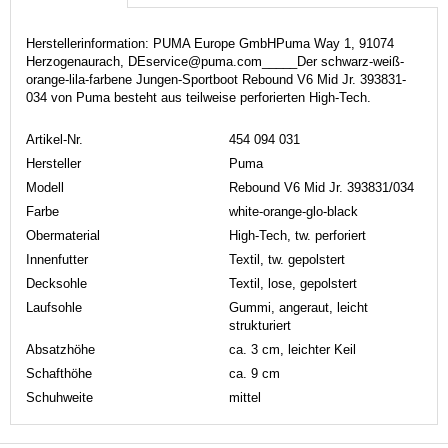
Herstellerinformation: PUMA Europe GmbHPuma Way 1, 91074
Herzogenaurach, DEservice@puma.com_____Der schwarz-weiß-
orange-lila-farbene Jungen-Sportboot Rebound V6 Mid Jr. 393831-
034 von Puma besteht aus teilweise perforierten High-Tech.
Artikel-Nr.
454 094 031
Hersteller
Puma
Modell
Rebound V6 Mid Jr. 393831/034
Farbe
white-orange-glo-black
Obermaterial
High-Tech, tw. perforiert
Innenfutter
Textil, tw. gepolstert
Decksohle
Textil, lose, gepolstert
Laufsohle
Gummi, angeraut, leicht
strukturiert
Absatzhöhe
ca. 3 cm, leichter Keil
Schafthöhe
ca. 9 cm
Schuhweite
mittel