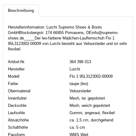
Beschreibung
Herstellerinformation: Lurchi Supremo Shoes & Boots
GmbHBlocksbergstr. 174 66955 Pirmasens, DEinfo@supremo-
shoes.de_____Der leo-farbene Mädchen-Lauflernschuh Flo 1
95L3123002-00009 von Lurchi besteht aus Veloursleder und ist sehr
flexibel.
Artikel-Nr.
364 396 013
Hersteller
Lurchi
Modell
Flo 1 95L3123002-00009
Farbe
taupe (leo)
Obermaterial
Veloursleder
Innenfutter
Mesh, tw. gepolstert
Decksohle
Mesh, weich gepolstert
Laufsohle
Gummi, angeraut, flexibel
Absatzhöhe
ca. 1,5 cm, durchgehend
Schafthöhe
ca. 5 cm
Passform
WMS Weit