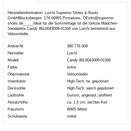
Herstellerinformation: Lurchi Supremo Shoes & Boots
GmbHBlocksbergstr. 174 66955 Pirmasens, DEinfo@supremo-
shoes.de_____Ideal für die Sommertage ist die türkise Mädchen-
Sandalette Candy 95L0043008-01306 von Lurchi bestehend aus
Veloursleder.
Artikel-Nr.
390 776 008
Hersteller
Lurchi
Modell
Candy 95L0043008-01306
Farbe
türkis
Obermaterial
Veloursleder
Innenfutter
High-Tech, tw. gepolstert
Decksohle
High-Tech, weich gepolstert
Laufsohle
Gummi, angeraut, profiliert
Absatzhöhe
ca. 1,5 cm, leichter Keil
Passform
WMS Mittel
Schuhweite
mittel