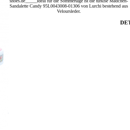
shoes.de_____Ideal für die Sommertage ist die türkise Mädchen-
Sandalette Candy 95L0043008-01306 von Lurchi bestehend aus
Veloursleder.
DET