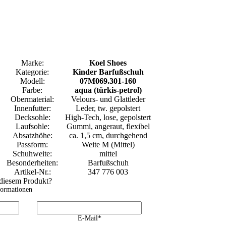
Marke:
Koel Shoes
Kategorie:
Kinder Barfußschuh
Modell:
07M069.301-160
Farbe:
aqua (türkis-petrol)
Obermaterial:
Velours- und Glattleder
Innenfutter:
Leder, tw. gepolstert
Decksohle:
High-Tech, lose, gepolstert
Laufsohle:
Gummi, angeraut, flexibel
Absatzhöhe:
ca. 1,5 cm, durchgehend
Passform:
Weite M (Mittel)
Schuhweite:
mittel
Besonderheiten:
Barfußschuh
Artikel-Nr.:
347 776 003
 diesem Produkt?
formationen
E-Mail*