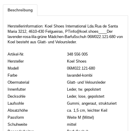
Beschreibung
Herstellerinformation: Koel Shoes International Lda.Rua de Santa
Maria 3212, 4610-430 Felgueiras, PTinfo@koel.shoes____Der
lavender-rosa-lila-grüne Mädchen-Barfußschuh 06M022.121-680 von
Koel besteht aus Glatt- und Veloursleder.
Artikel-Nr.
348 556 005
Hersteller
Koel Shoes
Modell
06M022.121-680
Farbe
lavandel-kombi
Obermaterial
Glatt- und Veloursleder
Innenfutter
Leder, tw. gepolstert
Decksohle
Leder, lose, gepolstert
Laufsohle
Gummi, angeraut, strukturiert
Absatzhöhe
ca. 1,5 cm, leichter Keil
Passform
Weite M (Mittel)
Schuhweite
mittel