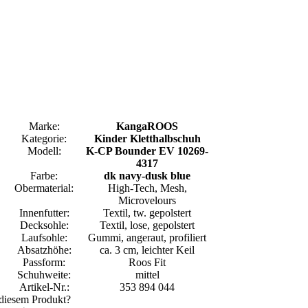
Marke:
KangaROOS
Kategorie:
Kinder Kletthalbschuh
Modell:
K-CP Bounder EV 10269-
4317
Farbe:
dk navy-dusk blue
Obermaterial:
High-Tech, Mesh,
Microvelours
Innenfutter:
Textil, tw. gepolstert
Decksohle:
Textil, lose, gepolstert
Laufsohle:
Gummi, angeraut, profiliert
Absatzhöhe:
ca. 3 cm, leichter Keil
Passform:
Roos Fit
Schuhweite:
mittel
Artikel-Nr.:
353 894 044
 diesem Produkt?