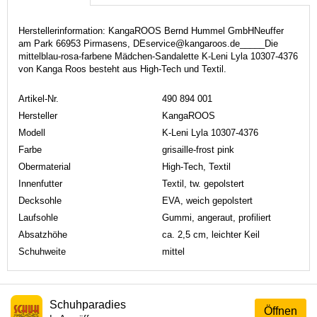
Herstellerinformation: KangaROOS Bernd Hummel GmbHNeuffer
am Park 66953 Pirmasens, DEservice@kangaroos.de_____Die
mittelblau-rosa-farbene Mädchen-Sandalette K-Leni Lyla 10307-4376
von Kanga Roos besteht aus High-Tech und Textil.
Artikel-Nr.
490 894 001
Hersteller
KangaROOS
Modell
K-Leni Lyla 10307-4376
Farbe
grisaille-frost pink
Obermaterial
High-Tech, Textil
Innenfutter
Textil, tw. gepolstert
Decksohle
EVA, weich gepolstert
Laufsohle
Gummi, angeraut, profiliert
Absatzhöhe
ca. 2,5 cm, leichter Keil
Schuhweite
mittel
Schuhparadies
Öffnen