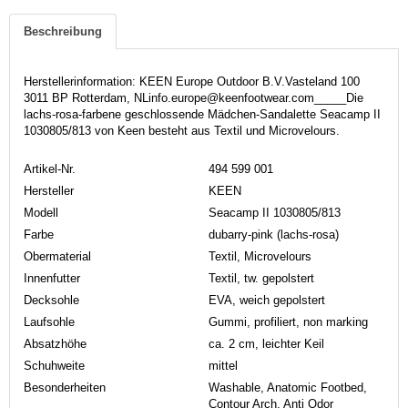
Beschreibung
Herstellerinformation: KEEN Europe Outdoor B.V.Vasteland 100
3011 BP Rotterdam, NLinfo.europe@keenfootwear.com_____Die
lachs-rosa-farbene geschlossende Mädchen-Sandalette Seacamp II
1030805/813 von Keen besteht aus Textil und Microvelours.
Artikel-Nr.
494 599 001
Hersteller
KEEN
Modell
Seacamp II 1030805/813
Farbe
dubarry-pink (lachs-rosa)
Obermaterial
Textil, Microvelours
Innenfutter
Textil, tw. gepolstert
Decksohle
EVA, weich gepolstert
Laufsohle
Gummi, profiliert, non marking
Absatzhöhe
ca. 2 cm, leichter Keil
Schuhweite
mittel
Besonderheiten
Washable, Anatomic Footbed,
Contour Arch, Anti Odor