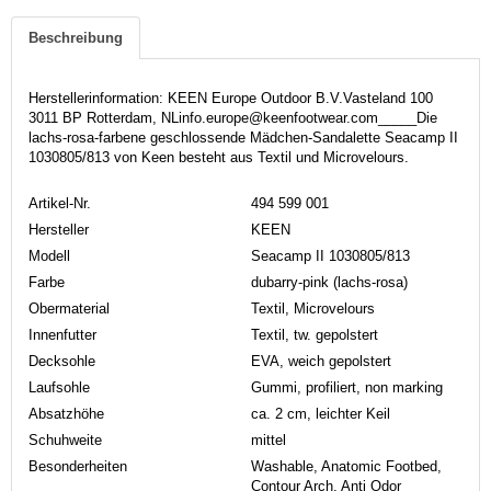
Beschreibung
Herstellerinformation: KEEN Europe Outdoor B.V.Vasteland 100
3011 BP Rotterdam, NLinfo.europe@keenfootwear.com_____Die
lachs-rosa-farbene geschlossende Mädchen-Sandalette Seacamp II
1030805/813 von Keen besteht aus Textil und Microvelours.
Artikel-Nr.
494 599 001
Hersteller
KEEN
Modell
Seacamp II 1030805/813
Farbe
dubarry-pink (lachs-rosa)
Obermaterial
Textil, Microvelours
Innenfutter
Textil, tw. gepolstert
Decksohle
EVA, weich gepolstert
Laufsohle
Gummi, profiliert, non marking
Absatzhöhe
ca. 2 cm, leichter Keil
Schuhweite
mittel
Besonderheiten
Washable, Anatomic Footbed,
Contour Arch, Anti Odor