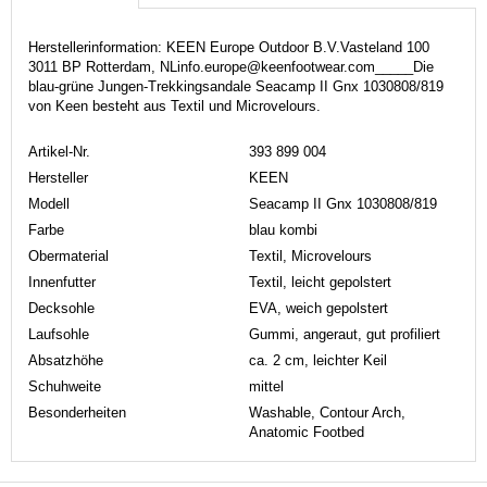
Herstellerinformation: KEEN Europe Outdoor B.V.Vasteland 100
3011 BP Rotterdam, NLinfo.europe@keenfootwear.com_____Die
blau-grüne Jungen-Trekkingsandale Seacamp II Gnx 1030808/819
von Keen besteht aus Textil und Microvelours.
Artikel-Nr.
393 899 004
Hersteller
KEEN
Modell
Seacamp II Gnx 1030808/819
Farbe
blau kombi
Obermaterial
Textil, Microvelours
Innenfutter
Textil, leicht gepolstert
Decksohle
EVA, weich gepolstert
Laufsohle
Gummi, angeraut, gut profiliert
Absatzhöhe
ca. 2 cm, leichter Keil
Schuhweite
mittel
Besonderheiten
Washable, Contour Arch,
Anatomic Footbed