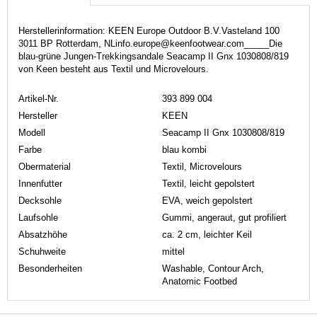
Herstellerinformation: KEEN Europe Outdoor B.V.Vasteland 100
3011 BP Rotterdam, NLinfo.europe@keenfootwear.com_____Die
blau-grüne Jungen-Trekkingsandale Seacamp II Gnx 1030808/819
von Keen besteht aus Textil und Microvelours.
Artikel-Nr.
393 899 004
Hersteller
KEEN
Modell
Seacamp II Gnx 1030808/819
Farbe
blau kombi
Obermaterial
Textil, Microvelours
Innenfutter
Textil, leicht gepolstert
Decksohle
EVA, weich gepolstert
Laufsohle
Gummi, angeraut, gut profiliert
Absatzhöhe
ca. 2 cm, leichter Keil
Schuhweite
mittel
Besonderheiten
Washable, Contour Arch,
Anatomic Footbed