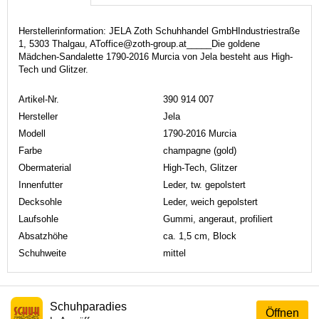
Herstellerinformation: JELA Zoth Schuhhandel GmbHIndustriestraße
1, 5303 Thalgau, AToffice@zoth-group.at_____Die goldene
Mädchen-Sandalette 1790-2016 Murcia von Jela besteht aus High-
Tech und Glitzer.
Artikel-Nr.
390 914 007
Hersteller
Jela
Modell
1790-2016 Murcia
Farbe
champagne (gold)
Obermaterial
High-Tech, Glitzer
Innenfutter
Leder, tw. gepolstert
Decksohle
Leder, weich gepolstert
Laufsohle
Gummi, angeraut, profiliert
Absatzhöhe
ca. 1,5 cm, Block
Schuhweite
mittel
Schuhparadies
Öffnen