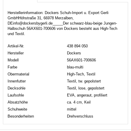
Herstellerinformation: Dockers Schuh-Import u. Export Gerli
GmbHHöhstraße 31, 66978 Merzalben,
DEinfo@dockersbygerli.de_____Der schwarz-blau-beige Jungen-
Halbschuh 56AX601-700606 von Dockers besteht aus High-Tech
und Textil.
Artikel-Nr.
438 894 050
Hersteller
Dockers
Modell
56AX601-700606
Farbe
blau-multi
Obermaterial
High-Tech, Textil
Innenfutter
Textil, tw. gepolstert
Decksohle
Textil, lose, gepolstert
Laufsohle
EVA, angeraut, profiliert
Absatzhöhe
ca. 4 cm, Keil
Schuhweite
mittel
Besonderheiten
Drehverschluss