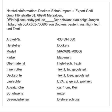
Herstellerinformation: Dockers Schuh-Import u. Export Gerli
GmbHHöhstraße 31, 66978 Merzalben,
DEinfo@dockersbygerli.de_____Der schwarz-blau-beige Jungen-
Halbschuh 56AX601-700606 von Dockers besteht aus High-Tech
und Textil.
Artikel-Nr.
438 894 050
Hersteller
Dockers
Modell
56AX601-700606
Farbe
blau-multi
Obermaterial
High-Tech, Textil
Innenfutter
Textil, tw. gepolstert
Decksohle
Textil, lose, gepolstert
Laufsohle
EVA, angeraut, profiliert
Absatzhöhe
ca. 4 cm, Keil
Schuhweite
mittel
Besonderheiten
Drehverschluss