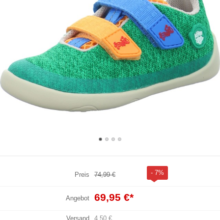
- 7%
Preis
74,99 €
69,95 €
*
Angebot
Versand
4,50 €