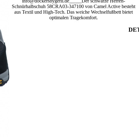
info@dockersbygerli.de_____Der schwarze Herren-
Schnürhalbschuh 58CRA03-347100 von Camel Active besteht
aus Textil und High-Tech. Das weiche Wechselfußbett bietet
optimalen Tragekomfort.
DET