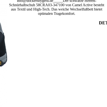
info@dockersbygerli.de_____Der schwarze Herren-
Schnürhalbschuh 58CRA03-347100 von Camel Active besteht
aus Textil und High-Tech. Das weiche Wechselfußbett bietet
optimalen Tragekomfort.
DET