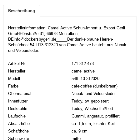
Beschreibung
Herstellerinformation: Camel Active Schuh-Import u. Export Gerli
GmbHHöhstraße 31, 66978 Merzalben,
DEinfo@dockersbygerli.de_____Der dunkelbraune Herren-
Schnürboot 54ILI13-312320 von Camel Active besteht aus Nubuk-
und Veloursleder.
Artikel-Nr.
171 312 473
Hersteller
camel active
Modell
54ILI13-312320
Farbe
cafe-coffee (dunkelbraun)
Obermaterial
Nubuk- und Veloursleder
Innenfutter
Teddy, tw. gepolstert
Decksohle
Teddy, Wechselfußbett
Laufsohle
Gummi, angeraut, profiliert
Absatzhöhe
ca. 1,5 cm, leichter Keil
Schafthöhe
ca. 9 cm
Schuhweite
mittel